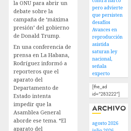
contra narco
la ONU para abrir un
pero advierte
debate sobre la
que persisten
campaña de ‘máxima
desafíos
presión’ del gobierno
Avances en
de Donald Trump.
reproducción
asistida
En una conferencia de
saturan ley
prensa en La Habana,
nacional,
Rodríguez informó a
señala
reporteros que el
experto
aparato del
[the_ad
Departamento de
id="283222"]
Estado intenta
impedir que la
ARCHIVO
Asamblea General
aborde ese tema. “El
agosto 2026
aparato del
julio 2026