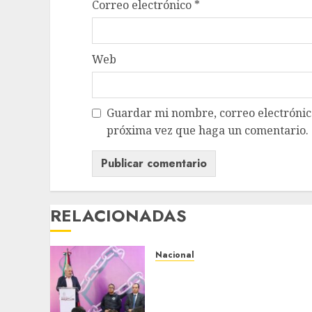
Correo electrónico
*
Web
Guardar mi nombre, correo electrónico
próxima vez que haga un comentario.
RELACIONADAS
Nacional
Michoacán intensifica
combate a la extorsión en
zona aguacatera y Tierra