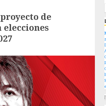
proyecto de
 elecciones
027
P