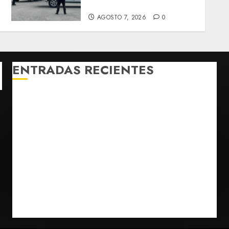
Ayotzinapa
AGOSTO 7, 2026
0
ENTRADAS RECIENTES
Michoacán intensifica combate a la extorsión en
zona aguacatera y Tierra Caliente
Detienen al exgobernador de Guerrero Ángel
Aguirre por obstrucción en el caso Ayotzinapa
Christopher Landau desmiente artículo de Foreign
Policy sobre visita a Islas Salomón
Capturan en Zapopan a prófugo estadounidense
buscado por la Interpol
SMN pronostica lluvias intensas, granizo y calor
extremo para este 7 de agosto