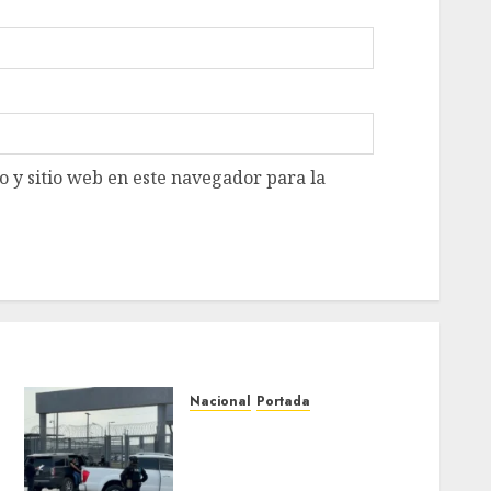
 y sitio web en este navegador para la
Nacional
Portada
Detienen al exgobernador
de Guerrero Ángel Aguirre
por obstrucción en el caso