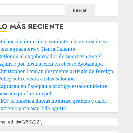
Buscar
LO MÁS RECIENTE
Michoacán intensifica combate a la extorsión en
zona aguacatera y Tierra Caliente
Detienen al exgobernador de Guerrero Ángel
Aguirre por obstrucción en el caso Ayotzinapa
Christopher Landau desmiente artículo de Foreign
olicy sobre visita a Islas Salomón
Capturan en Zapopan a prófugo estadounidense
buscado por la Interpol
SMN pronostica lluvias intensas, granizo y calor
extremo para este 7 de agosto
[the_ad id="283222"]