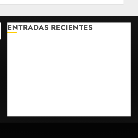
ENTRADAS RECIENTES
Michoacán intensifica combate a la extorsión en
zona aguacatera y Tierra Caliente
Detienen al exgobernador de Guerrero Ángel
Aguirre por obstrucción en el caso Ayotzinapa
Christopher Landau desmiente artículo de Foreign
Policy sobre visita a Islas Salomón
Capturan en Zapopan a prófugo estadounidense
buscado por la Interpol
SMN pronostica lluvias intensas, granizo y calor
extremo para este 7 de agosto