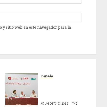
 y sitio web en este navegador para la
Portada
Faltan técnicos en México:
e
empresas buscan
trabajadores antes de que
terminen de capacitarse
AGOSTO 7, 2026
0