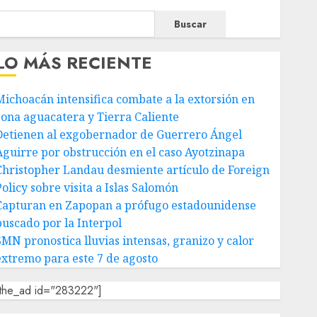
Buscar
LO MÁS RECIENTE
Michoacán intensifica combate a la extorsión en
zona aguacatera y Tierra Caliente
Detienen al exgobernador de Guerrero Ángel
Aguirre por obstrucción en el caso Ayotzinapa
Christopher Landau desmiente artículo de Foreign
olicy sobre visita a Islas Salomón
Capturan en Zapopan a prófugo estadounidense
buscado por la Interpol
SMN pronostica lluvias intensas, granizo y calor
extremo para este 7 de agosto
[the_ad id="283222"]