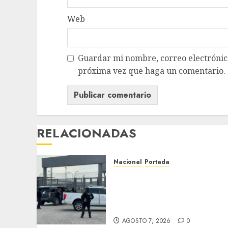
Web
Guardar mi nombre, correo electrónico
próxima vez que haga un comentario.
RELACIONADAS
Nacional
Portada
Detienen al exgobernador
de Guerrero Ángel Aguirr
por obstrucción en el caso
Ayotzinapa
AGOSTO 7, 2026
0