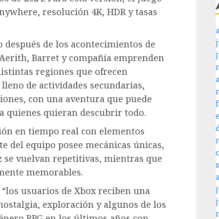
nywhere, resolución 4K, HDR y tasas
j
to después de los acontecimientos de
, Aerith, Barret y compañía emprenden
istintas regiones que ofrecen
lleno de actividades secundarias,
siones, con una aventura que puede
ra quienes quieran descubrir todo.
ión en tiempo real con elementos
nte del equipo posee mecánicas únicas,
z se vuelvan repetitivas, mientras que
almente memorables.
j
e “los usuarios de Xbox reciben una
stalgia, exploración y algunos de los
énero RPG en los últimos años con