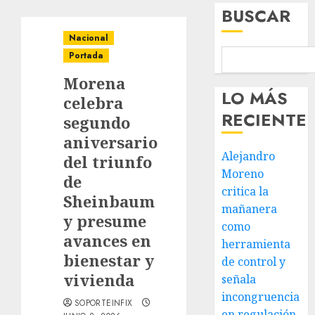
BUSCAR
Nacional
Portada
Morena
LO MÁS
celebra
RECIENTE
segundo
aniversario
Alejandro
del triunfo
Moreno
de
critica la
Sheinbaum
mañanera
y presume
como
avances en
herramienta
bienestar y
de control y
vivienda
señala
incongruencia
SOPORTEINFIX
en regulación