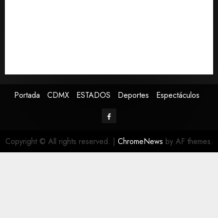
Fallece Jorge Messi, padre y representante de Lionel
Messi
España impone controles fronterizos a viajeros de
Italia en respuesta a crisis migratoria de Ceuta
Confirman muerte de Sydney Towle, influencer que
documentó su lucha contra el cáncer
Portada
CDMX
ESTADOS
Deportes
Espectáculos
Copyright © All rights reserved.
|
ChromeNews
by AF themes.