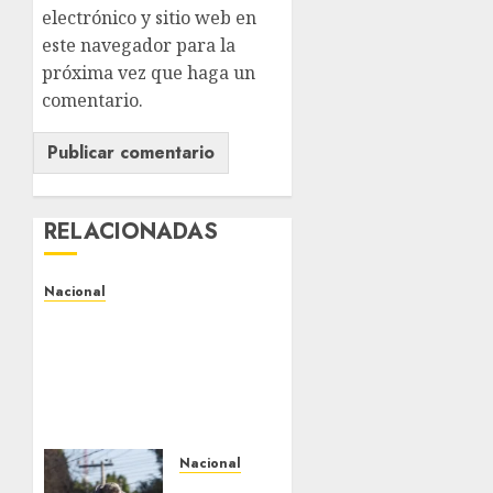
electrónico y sitio web en
este navegador para la
próxima vez que haga un
comentario.
RELACIONADAS
Nacional
Alejandro Moreno critica
la mañanera como
herramienta de control y
señala incongruencia en
regulación del derecho
de réplica
Nacional
AGOSTO 8, 2026
0
CDMX