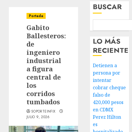
BUSCAR
Portada
Gabito
Ballesteros:
LO MÁS
de
RECIENTE
ingeniero
industrial
Detienen a
a figura
persona por
central de
intentar
los
cobrar cheque
corridos
falso de
tumbados
420,000 pesos
en CDMX
SOPORTEINFIX
Perez Hilton
JULIO 9, 2026
es
hospitalizado