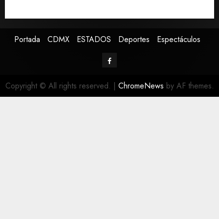
Falla en sistema Booster de El Carrizo deja sin agua a
147 colonias de Tijuana
Portada
CDMX
ESTADOS
Deportes
Espectáculos
Copyright © All rights reserved.
|
ChromeNews
by AF themes.