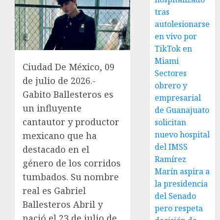
tras
autolesionarse
en vivo por
TikTok en
Miami
Ciudad De México, 09
Sectores
de julio de 2026.-
obrero y
Gabito Ballesteros es
empresarial
un influyente
de Guanajuato
cantautor y productor
solicitan
nuevo hospital
mexicano que ha
del IMSS
destacado en el
Ramírez
género de los corridos
Marín aspira a
tumbados. Su nombre
la presidencia
real es Gabriel
del Senado
Ballesteros Abril y
pero respeta
nació el 23 de julio de