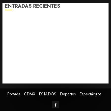
0
ENTRADAS RECIENTES
Fallece Carlos Garfias Merlos, arzobispo emérito de
Morelia
Desplome de la IA arrastra a fondos estrella de Wall
Street
Lotería Nacional emite billete por centenario de la
Asociación de Scouts en México
Estudio en Science vincula el consumo de fruta con la
evolución del cerebro humano
EE.UU. amplía revisión de redes sociales para visados
de periodistas y ciertos ciudadanos de México y
Canadá
Portada
CDMX
ESTADOS
Deportes
Espectáculos