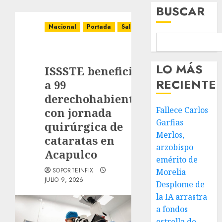
BUSCAR
Nacional
Portada
Salud
LO MÁS
ISSSTE beneficia
RECIENTE
a 99
derechohabientes
Fallece Carlos
con jornada
Garfias
quirúrgica de
Merlos,
cataratas en
arzobispo
Acapulco
emérito de
SOPORTEINFIX
Morelia
JULIO 9, 2026
Desplome de
la IA arrastra
a fondos
estrella de