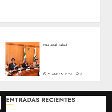
Nacional
Salud
Sectores obrero y
empresarial de
Guanajuato solicitan
nuevo hospital del IMSS
AGOSTO 6, 2026
0
ENTRADAS RECIENTES