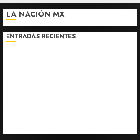
LA NACIÓN MX
ENTRADAS RECIENTES
¿Sería posible saber si un ingenio artificial tiene
consciencia?
Bad Bunny enfrenta dos demandas millonarias por
uso no consentido de voces femeninas
Bacterias en el semen también condicionan el éxito
del embarazo: estudio cambia el foco al microbioma
seminal
Publican artículo sobre adaptar la vida social a la de
los hijos
Sheinbaum confirma que papa León XIV no visitará
México en su gira por América Latina