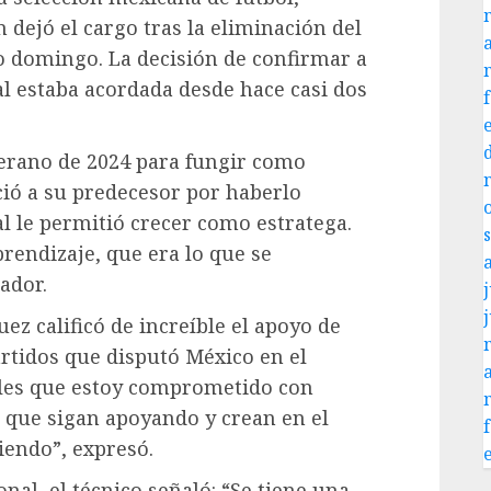
 dejó el cargo tras la eliminación del
o domingo. La decisión de confirmar a
l estaba acordada desde hace casi dos
verano de 2024 para fungir como
ció a su predecesor por haberlo
al le permitió crecer como estratega.
rendizaje, que era lo que se
ador.
j
ez calificó de increíble el apoyo de
artidos que disputó México en el
rles que estoy comprometido con
n; que sigan apoyando y crean en el
iendo”, expresó.
nal, el técnico señaló: “Se tiene una