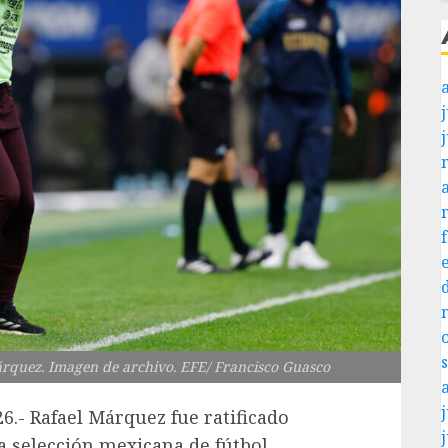
j
árquez. Imagen de archivo. EFE/ Francisco Guasco
j
6.- Rafael Márquez fue ratificado
a selección mexicana de fútbol,