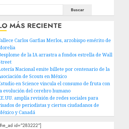
Buscar
LO MÁS RECIENTE
Fallece Carlos Garfias Merlos, arzobispo emérito de
Morelia
Desplome de la IA arrastra a fondos estrella de Wall
Street
Lotería Nacional emite billete por centenario de la
Asociación de Scouts en México
Estudio en Science vincula el consumo de fruta con
la evolución del cerebro humano
EE.UU. amplía revisión de redes sociales para
visados de periodistas y ciertos ciudadanos de
México y Canadá
[the_ad id="283222"]