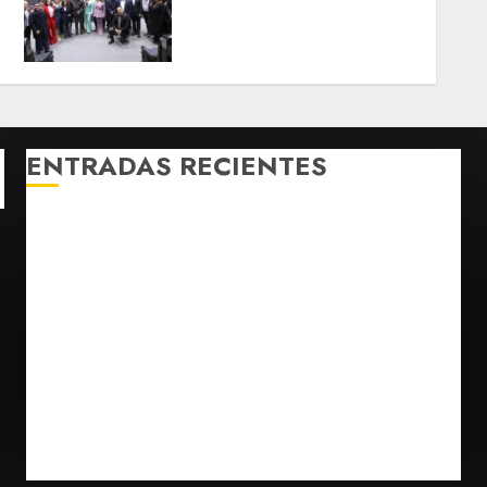
suspensión de aguacate;
Monreal llama a cerrar
filas
AGOSTO 7, 2026
0
ENTRADAS RECIENTES
Charlotte FC vs Atlas: Fecha, horario y canal para
ver el partido de la Leagues Cup 2026
Hijos de presidentes bajo escrutinio institucional en
Brasil, Guinea Ecuatorial, Angola y EE.UU.
Ángela Buitrago señala que videos del caso
Ayotzinapa fueron ocultados por estrategia estatal
Colombia despide al gobierno de Gustavo Petro tras
cuatro años de promesas de cambio
Ssa investiga brote de salmonelosis vinculado a
chiles jalapeños de Nuevo León y Sinaloa