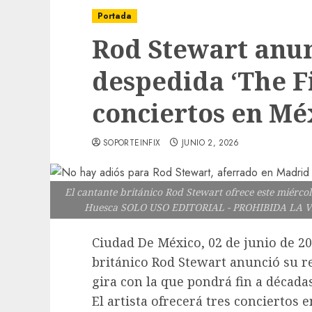
Portada
Rod Stewart anun
despedida ‘The Fi
conciertos en Mé
SOPORTEINFIX
JUNIO 2, 2026
El cantante británico Rod Stewart ofrece este miérco
Huesca SOLO USO EDITORIAL - PROHIBIDA LA 
Ciudad De México, 02 de junio de 20
británico Rod Stewart anunció su re
gira con la que pondrá fin a décadas
El artista ofrecerá tres conciertos 