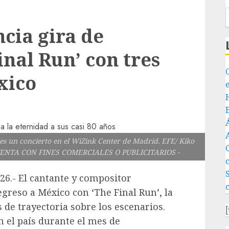
cia gira de
nal Run’ con tres
xico
les un concierto en el WiZink Center de Madrid. EFE/ Kiko
VENTA CON FINES COMERCIALES O PUBLICITARIOS -
26.- El cantante y compositor
greso a México con ‘The Final Run’, la
 de trayectoria sobre los escenarios.
en el país durante el mes de