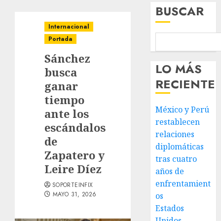
BUSCAR
Internacional
Portada
Sánchez
LO MÁS
busca
RECIENTE
ganar
tiempo
México y Perú
ante los
restablecen
escándalos
relaciones
de
diplomáticas
Zapatero y
tras cuatro
Leire Díez
años de
enfrentamient
SOPORTEINFIX
MAYO 31, 2026
os
Estados
Unidos