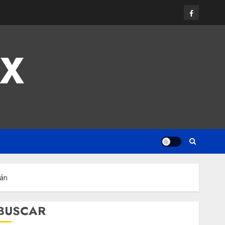
MX
mán
BUSCAR