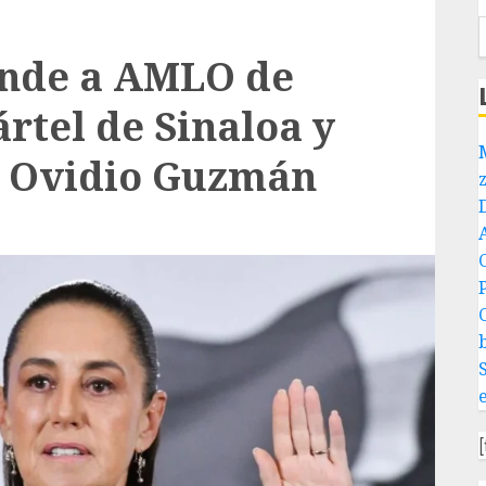
nde a AMLO de
ártel de Sinaloa y
e Ovidio Guzmán
P