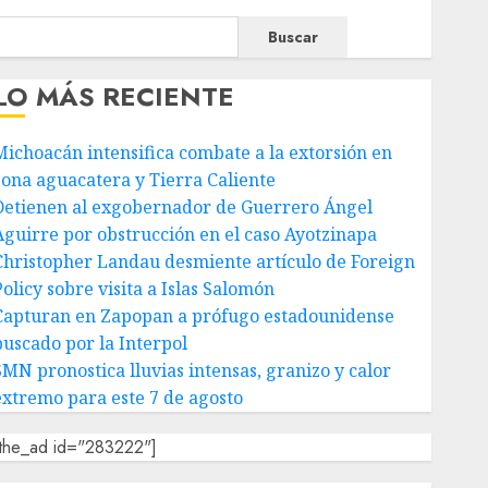
Buscar
LO MÁS RECIENTE
Michoacán intensifica combate a la extorsión en
zona aguacatera y Tierra Caliente
Detienen al exgobernador de Guerrero Ángel
Aguirre por obstrucción en el caso Ayotzinapa
Christopher Landau desmiente artículo de Foreign
olicy sobre visita a Islas Salomón
Capturan en Zapopan a prófugo estadounidense
buscado por la Interpol
SMN pronostica lluvias intensas, granizo y calor
extremo para este 7 de agosto
[the_ad id="283222"]