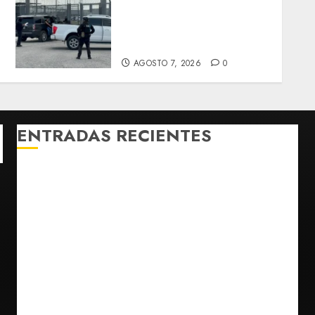
de Guerrero Ángel Aguirre
por obstrucción en el caso
Ayotzinapa
AGOSTO 7, 2026
0
ENTRADAS RECIENTES
Michoacán intensifica combate a la extorsión en
zona aguacatera y Tierra Caliente
Detienen al exgobernador de Guerrero Ángel
Aguirre por obstrucción en el caso Ayotzinapa
Christopher Landau desmiente artículo de Foreign
Policy sobre visita a Islas Salomón
Capturan en Zapopan a prófugo estadounidense
buscado por la Interpol
SMN pronostica lluvias intensas, granizo y calor