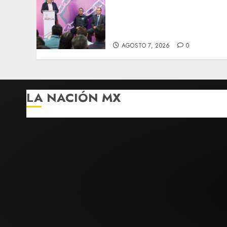
combate a la extorsión en
zona aguacatera y Tierra
Caliente
AGOSTO 7, 2026
0
LA NACIÓN MX