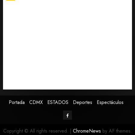
0
SCJN avala obligación patronal de dar casa y comida
a jornaleros agrícolas
Turista muere ahogado en alberca de hotel en
Acapulco; familiares piden ayuda ante falta de
personal capacitado
Sin información disponible sobre el Aeropuerto
Internacional de la Ciudad de México
Toluca golea a Seattle Sounders en su inicio de la
Leagues Cup 2026
Presenta Clara Brugada estrategia contra despojo de
inmuebles con restituciones en 15 días
Portada
CDMX
ESTADOS
Deportes
Espectáculos
Copyright © All rights reserved.
|
ChromeNews
by AF themes.