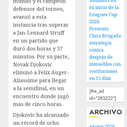
Sounders en
mundo y el campeón
su inicio de la
defensor del torneo,
Leagues Cup
avanzó a esta
2026
instancia tras superar
Presenta
a Jan-Lennard Struff
Clara Brugada
en un partido que
estrategia
duró dos horas y 37
contra
minutos. Por su parte,
despojo de
inmuebles con
Novak Djokovic
restituciones
eliminó a Felix Auger-
en 15 días
Aliassime para llegar
a la semifinal, en un
[the_ad
encuentro donde jugó
id="283222"]
más de cinco horas.
ARCHIVO
Djokovic ha alcanzado
un récord de ocho
agosto 2026