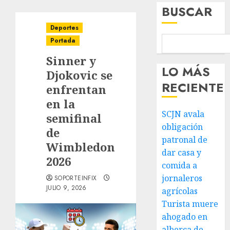
BUSCAR
Deportes
Portada
Sinner y
LO MÁS
Djokovic se
RECIENTE
enfrentan
en la
SCJN avala
semifinal
obligación
de
patronal de
Wimbledon
dar casa y
2026
comida a
jornaleros
SOPORTEINFIX
JULIO 9, 2026
agrícolas
Turista muere
ahogado en
alberca de