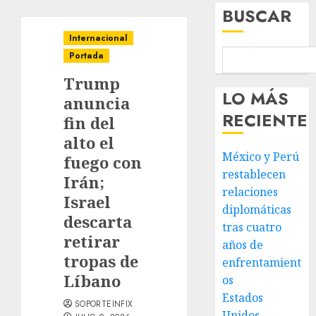
BUSCAR
Internacional
Portada
Trump
LO MÁS
anuncia
RECIENTE
fin del
alto el
México y Perú
fuego con
restablecen
Irán;
relaciones
Israel
diplomáticas
descarta
tras cuatro
retirar
años de
tropas de
enfrentamient
Líbano
os
Estados
SOPORTEINFIX
Unidos