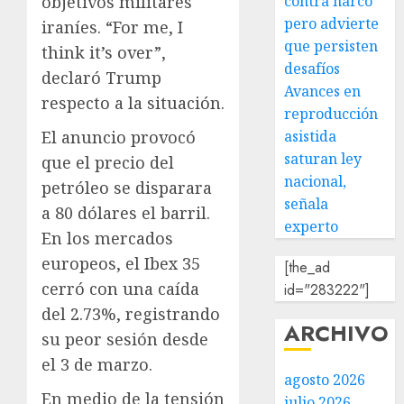
contra narco
objetivos militares
pero advierte
iraníes. “For me, I
que persisten
think it’s over”,
desafíos
declaró Trump
Avances en
respecto a la situación.
reproducción
asistida
El anuncio provocó
saturan ley
que el precio del
nacional,
petróleo se disparara
señala
a 80 dólares el barril.
experto
En los mercados
europeos, el Ibex 35
[the_ad
cerró con una caída
id="283222"]
del 2.73%, registrando
ARCHIVO
su peor sesión desde
el 3 de marzo.
agosto 2026
En medio de la tensión
julio 2026