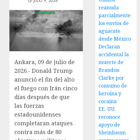
JULIO 9, 2026
reanuda
parcialmente
los envíos de
aguacate
desde México
Declaran
accidental la
Ankara, 09 de julio de
muerte de
Brandon
2026.- Donald Trump
Clarke por
anunció el fin del alto
consumo de
el fuego con Irán cinco
heroína y
días después de que
cocaína
las fuerzas
EE. UU.
estadounidenses
reconoce
completaran ataques
apoyo de
contra más de 80
Sheinbaum