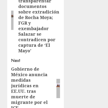
transparentar
documentos
sobre extradición
de Rocha Moya;
FGR y
exembajador
Salazar se
contradicen por
captura de ‘El
Mayo’
Next
Gobierno de
México anuncia
medidas
jurídicas en
EE.UU. tras
muerte de
migrante por el
ICE