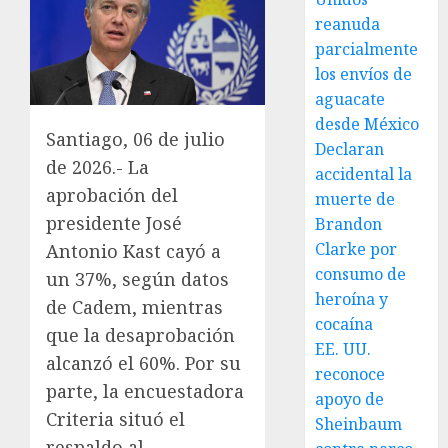
reanuda
parcialmente
los envíos de
aguacate
desde México
Santiago, 06 de julio
Declaran
de 2026.- La
accidental la
aprobación del
muerte de
presidente José
Brandon
Clarke por
Antonio Kast cayó a
consumo de
un 37%, según datos
heroína y
de Cadem, mientras
cocaína
que la desaprobación
EE. UU.
alcanzó el 60%. Por su
reconoce
parte, la encuestadora
apoyo de
Criteria situó el
Sheinbaum
respaldo al