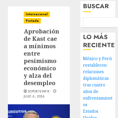
BUSCAR
Internacional
Portada
Aprobación
LO MÁS
de Kast cae
RECIENTE
a mínimos
entre
México y Perú
pesimismo
restablecen
económico
relaciones
y alza del
diplomáticas
desempleo
tras cuatro
años de
SOPORTEINFIX
JULIO 6, 2026
enfrentamient
os
Estados
Unidos