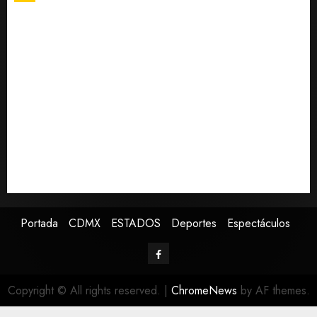
0
México y Perú restablecen relaciones diplomáticas
tras cuatro años de enfrentamientos
Estados Unidos reanuda parcialmente los envíos de
aguacate desde México
Declaran accidental la muerte de Brandon Clarke
por consumo de heroína y cocaína
EE. UU. reconoce apoyo de Sheinbaum contra narco
pero advierte que persisten desafíos
Avances en reproducción asistida saturan ley
nacional, señala experto
Portada
CDMX
ESTADOS
Deportes
Espectáculos
Copyright © All rights reserved.
|
ChromeNews
by AF themes.