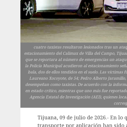
cuatro taxistas resultaron lesionados tras un ata
estacionamiento del Calimax de Villa del Campo, Tijuan
que se reportara al número de emergencias un ataque
la Policía Municipal acudieron al estacionamiento se
bala, dos de ellos tendidos en el suelo. Las víctimas
Laureano Xocoyote, de 54; Pedro Alberto Jaramillo, d
desempeñan como taxistas. De acuerdo con la informac
en estado crítico, mientras que uno más fue reportado
Agencia Estatal de Investigación (AEI), quienes local
corres
Tijuana, 09 de julio de 2026.- En lo
transporte por aplicación han sido