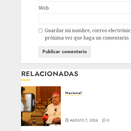
Web
Guardar mi nombre, correo electrónico
próxima vez que haga un comentario.
RELACIONADAS
Nacional
Fallece Carlos Garfias
Merlos, arzobispo emérito
de Morelia
AGOSTO 7, 2026
0