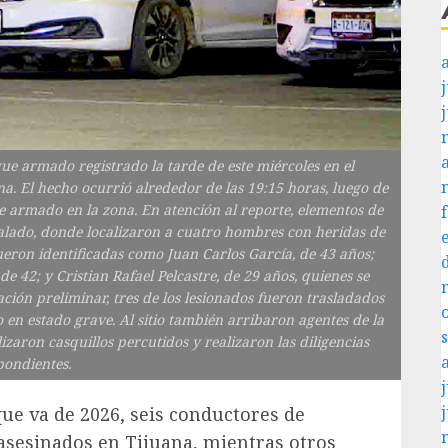
j
que armado registrado la tarde de este miércoles en el
a. El hecho ocurrió alrededor de las 19:15 horas, luego de
 armado en la zona. En atención al reporte, elementos de
ñalado, donde localizaron a cuatro hombres con heridas de
 fueron identificadas como Juan Carlos García, de 43 años;
e 42; y Cristian Rafael Pelcastre, de 29 años, quienes se
ión preliminar, tres de los lesionados fueron trasladados
 en estado grave. Al sitio también arribaron agentes de la
izaron casquillos percutidos y realizaron las diligencias
pondientes.
j
 que va de 2026, seis conductores de
 asesinados en Tijuana, mientras otros