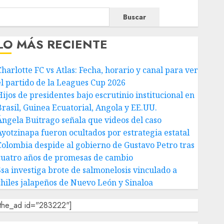
Buscar
LO MÁS RECIENTE
Charlotte FC vs Atlas: Fecha, horario y canal para ver
el partido de la Leagues Cup 2026
Hijos de presidentes bajo escrutinio institucional en
Brasil, Guinea Ecuatorial, Angola y EE.UU.
Ángela Buitrago señala que videos del caso
Ayotzinapa fueron ocultados por estrategia estatal
Colombia despide al gobierno de Gustavo Petro tras
cuatro años de promesas de cambio
Ssa investiga brote de salmonelosis vinculado a
chiles jalapeños de Nuevo León y Sinaloa
[the_ad id="283222"]