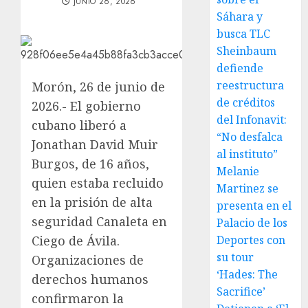
JUNIO 26, 2026
Sáhara y
busca TLC
Sheinbaum
defiende
reestructura
Morón, 26 de junio de
de créditos
2026.- El gobierno
del Infonavit:
cubano liberó a
“No desfalca
Jonathan David Muir
al instituto”
Burgos, de 16 años,
Melanie
quien estaba recluido
Martinez se
en la prisión de alta
presenta en el
seguridad Canaleta en
Palacio de los
Ciego de Ávila.
Deportes con
su tour
Organizaciones de
‘Hades: The
derechos humanos
Sacrifice’
confirmaron la