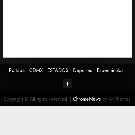
Colombia respalda soberanía de Marruecos sobre el
Sáhara y busca TLC
Sheinbaum defiende reestructura de créditos del
Infonavit: “No desfalca al instituto”
Melanie Martinez se presenta en el Palacio de los
Deportes con su tour ‘Hades: The Sacrifice’
Detienen a ‘El Pony’ con fusil M4, drogas y arsenal en
carretera de Tabasco
Portada
CDMX
ESTADOS
Deportes
Espectáculos
Copyright © All rights reserved.
|
ChromeNews
by AF themes.