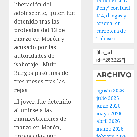
Detienen a ‘El
liberación del
Pony’ con fusil
adolescente, quien fue
M4, drogas y
detenido tras las
arsenal en
protestas del 13 de
carretera de
marzo en Morón y
Tabasco
acusado por las
[the_ad
autoridades de
id="283222"]
‘sabotaje’. Muir
Burgos pasó más de
ARCHIVO
tres meses tras las
rejas.
agosto 2026
julio 2026
El joven fue detenido
junio 2026
al unirse a las
mayo 2026
manifestaciones de
abril 2026
marzo en Morón,
marzo 2026
provocadas por
febrero 2026