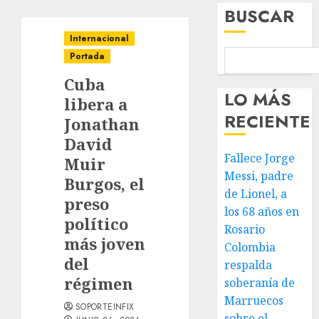
BUSCAR
Internacional
Portada
Cuba
LO MÁS
libera a
RECIENTE
Jonathan
David
Fallece Jorge
Muir
Messi, padre
Burgos, el
de Lionel, a
preso
los 68 años en
político
Rosario
más joven
Colombia
del
respalda
régimen
soberanía de
Marruecos
SOPORTEINFIX
sobre el