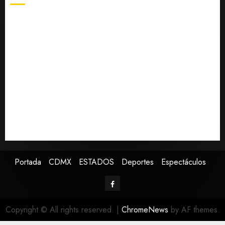
Charlotte FC vs Atlas: Fecha, horario y canal para ver
el partido de la Leagues Cup 2026
Hijos de presidentes bajo escrutinio institucional en
Brasil, Guinea Ecuatorial, Angola y EE.UU.
Ángela Buitrago señala que videos del caso
Ayotzinapa fueron ocultados por estrategia estatal
Colombia despide al gobierno de Gustavo Petro tras
cuatro años de promesas de cambio
Ssa investiga brote de salmonelosis vinculado a
chiles jalapeños de Nuevo León y Sinaloa
Portada
CDMX
ESTADOS
Deportes
Espectáculos
Copyright © All rights reserved.
|
ChromeNews
by AF themes.