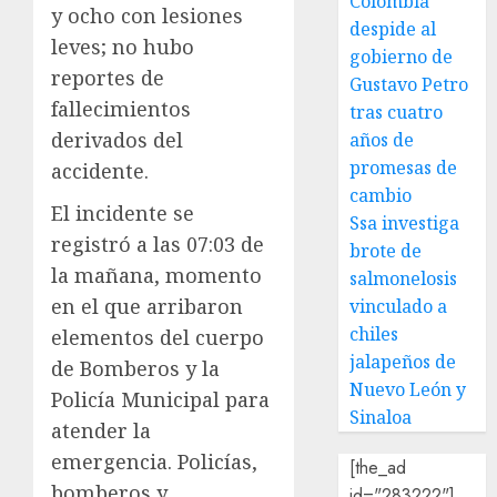
Colombia
y ocho con lesiones
despide al
leves; no hubo
gobierno de
reportes de
Gustavo Petro
fallecimientos
tras cuatro
derivados del
años de
promesas de
accidente.
cambio
El incidente se
Ssa investiga
registró a las 07:03 de
brote de
la mañana, momento
salmonelosis
en el que arribaron
vinculado a
chiles
elementos del cuerpo
jalapeños de
de Bomberos y la
Nuevo León y
Policía Municipal para
Sinaloa
atender la
emergencia. Policías,
[the_ad
bomberos y
id="283222"]