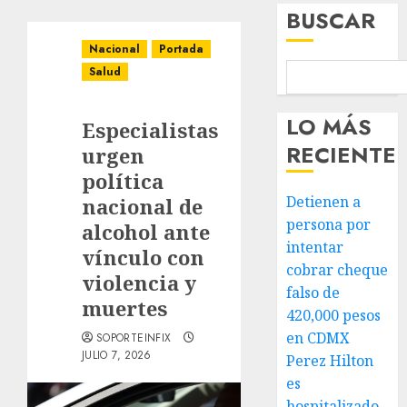
BUSCAR
Nacional
Portada
Salud
LO MÁS
Especialistas
RECIENTE
urgen
política
Detienen a
nacional de
persona por
alcohol ante
intentar
vínculo con
cobrar cheque
violencia y
falso de
muertes
420,000 pesos
en CDMX
SOPORTEINFIX
JULIO 7, 2026
Perez Hilton
es
hospitalizado