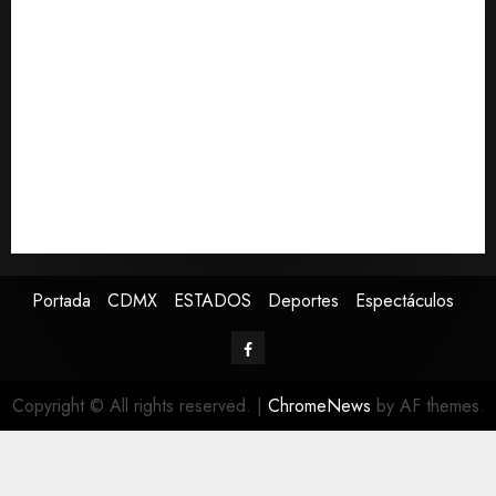
de 420,000 pesos en CDMX
Perez Hilton es hospitalizado tras autolesionarse en
vivo por TikTok en Miami
Sectores obrero y empresarial de Guanajuato
solicitan nuevo hospital del IMSS
Ramírez Marín aspira a la presidencia del Senado
pero respeta decisión de Morena
Falla en sistema Booster de El Carrizo deja sin agua a
147 colonias de Tijuana
Portada
CDMX
ESTADOS
Deportes
Espectáculos
Copyright © All rights reserved.
|
ChromeNews
by AF themes.