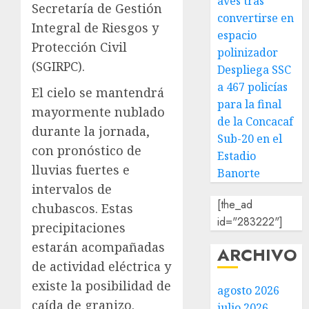
aves tras
Secretaría de Gestión
convertirse en
Integral de Riesgos y
espacio
Protección Civil
polinizador
(SGIRPC).
Despliega SSC
a 467 policías
El cielo se mantendrá
para la final
mayormente nublado
de la Concacaf
durante la jornada,
Sub-20 en el
con pronóstico de
Estadio
lluvias fuertes e
Banorte
intervalos de
[the_ad
chubascos. Estas
id="283222"]
precipitaciones
estarán acompañadas
ARCHIVO
de actividad eléctrica y
existe la posibilidad de
agosto 2026
caída de granizo.
julio 2026