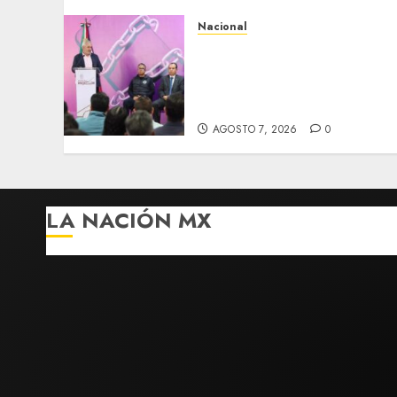
Nacional
Michoacán intensifica
combate a la extorsión en
zona aguacatera y Tierra
Caliente
AGOSTO 7, 2026
0
LA NACIÓN MX