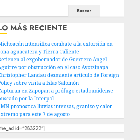
Buscar
LO MÁS RECIENTE
Michoacán intensifica combate a la extorsión en
zona aguacatera y Tierra Caliente
Detienen al exgobernador de Guerrero Ángel
Aguirre por obstrucción en el caso Ayotzinapa
Christopher Landau desmiente artículo de Foreign
olicy sobre visita a Islas Salomón
Capturan en Zapopan a prófugo estadounidense
buscado por la Interpol
SMN pronostica lluvias intensas, granizo y calor
extremo para este 7 de agosto
[the_ad id="283222"]