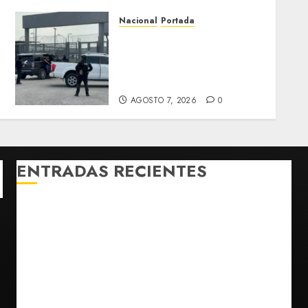
Nacional
Portada
Detienen al exgobernador
de Guerrero Ángel Aguirre
por obstrucción en el caso
Ayotzinapa
AGOSTO 7, 2026
0
ENTRADAS RECIENTES
Michoacán intensifica combate a la extorsión en
zona aguacatera y Tierra Caliente
Detienen al exgobernador de Guerrero Ángel
Aguirre por obstrucción en el caso Ayotzinapa
Christopher Landau desmiente artículo de Foreign
Policy sobre visita a Islas Salomón