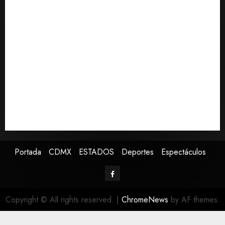
Morelia
Desplome de la IA arrastra a fondos estrella de Wall
Street
Lotería Nacional emite billete por centenario de la
Asociación de Scouts en México
Estudio en Science vincula el consumo de fruta con la
evolución del cerebro humano
EE.UU. amplía revisión de redes sociales para visados
de periodistas y ciertos ciudadanos de México y
Canadá
Portada
CDMX
ESTADOS
Deportes
Espectáculos
Copyright © All rights reserved.
|
ChromeNews
by AF themes.