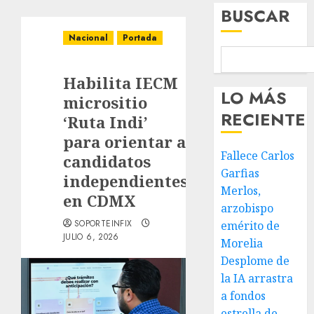
BUSCAR
Nacional
Portada
Habilita IECM
LO MÁS
micrositio
RECIENTE
‘Ruta Indi’
para orientar a
Fallece Carlos
candidatos
Garfias
independientes
Merlos,
en CDMX
arzobispo
SOPORTEINFIX
emérito de
JULIO 6, 2026
Morelia
Desplome de
la IA arrastra
a fondos
estrella de