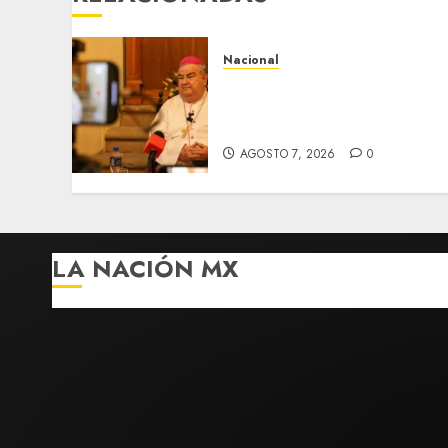
Nacional
Fallece Carlos Garfias
Merlos, arzobispo emérito
de Morelia
AGOSTO 7, 2026
0
LA NACIÓN MX