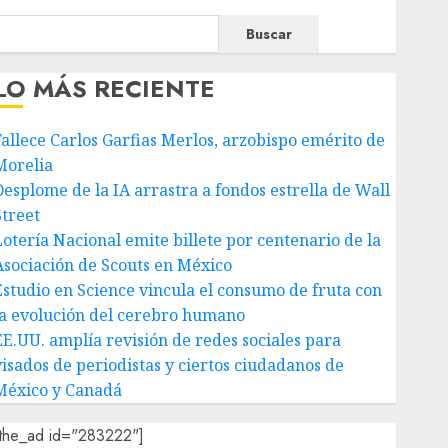
Buscar
LO MÁS RECIENTE
Fallece Carlos Garfias Merlos, arzobispo emérito de
Morelia
Desplome de la IA arrastra a fondos estrella de Wall
Street
Lotería Nacional emite billete por centenario de la
Asociación de Scouts en México
Estudio en Science vincula el consumo de fruta con
la evolución del cerebro humano
EE.UU. amplía revisión de redes sociales para
visados de periodistas y ciertos ciudadanos de
México y Canadá
[the_ad id="283222"]