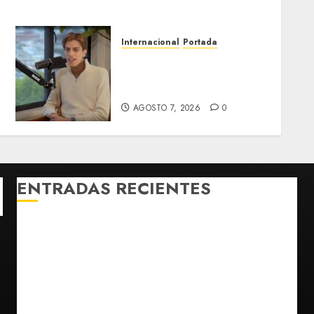
Internacional
Portada
Desplome de la IA arrastra
a fondos estrella de Wall
Street
AGOSTO 7, 2026
0
ENTRADAS RECIENTES
Fallece Carlos Garfias Merlos, arzobispo emérito de
Morelia
Desplome de la IA arrastra a fondos estrella de Wall
Street
Lotería Nacional emite billete por centenario de la
Asociación de Scouts en México