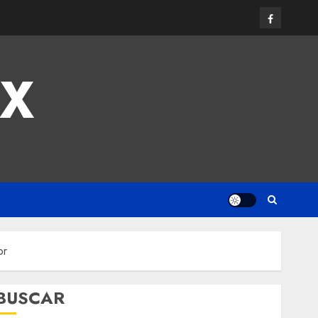
MX
or
BUSCAR