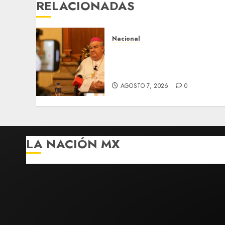
RELACIONADAS
Nacional
Fallece Carlos Garfias
Merlos, arzobispo emérito
de Morelia
AGOSTO 7, 2026
0
LA NACIÓN MX