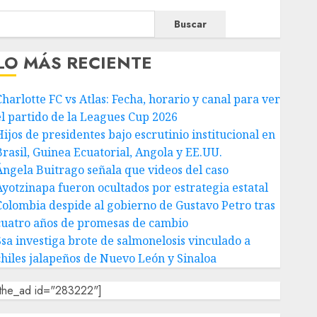
Buscar
LO MÁS RECIENTE
Charlotte FC vs Atlas: Fecha, horario y canal para ver
el partido de la Leagues Cup 2026
Hijos de presidentes bajo escrutinio institucional en
Brasil, Guinea Ecuatorial, Angola y EE.UU.
Ángela Buitrago señala que videos del caso
Ayotzinapa fueron ocultados por estrategia estatal
Colombia despide al gobierno de Gustavo Petro tras
cuatro años de promesas de cambio
Ssa investiga brote de salmonelosis vinculado a
chiles jalapeños de Nuevo León y Sinaloa
[the_ad id="283222"]