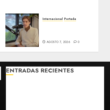
Internacional
Portada
Desplome de la IA arrastra
a fondos estrella de Wall
Street
AGOSTO 7, 2026
0
ENTRADAS RECIENTES
Charlotte FC vs Atlas: Fecha, horario y canal para
ver el partido de la Leagues Cup 2026
Hijos de presidentes bajo escrutinio institucional en
Brasil, Guinea Ecuatorial, Angola y EE.UU.
Ángela Buitrago señala que videos del caso