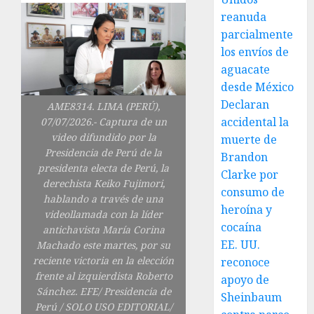
reanuda
parcialmente
los envíos de
aguacate
desde México
Declaran
AME8314. LIMA (PERÚ),
accidental la
07/07/2026.- Captura de un
video difundido por la
muerte de
Presidencia de Perú de la
Brandon
presidenta electa de Perú, la
Clarke por
derechista Keiko Fujimori,
consumo de
hablando a través de una
heroína y
videollamada con la líder
cocaína
antichavista María Corina
EE. UU.
Machado este martes, por su
reciente victoria en la elección
reconoce
frente al izquierdista Roberto
apoyo de
Sánchez. EFE/ Presidencia de
Sheinbaum
Perú / SOLO USO EDITORIAL/