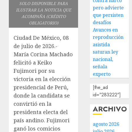
contra narco
SOLO DISPONIBLE PARA
pero advierte
ILUSTRAR LA NOTICIA QUE
que persisten
ACOMPAÑA (CRÉDITO
desafíos
OBLIGATORIO)
Avances en
reproducción
Ciudad De México, 08
asistida
de julio de 2026.-
saturan ley
María Corina Machado
nacional,
felicitó a Keiko
señala
Fujimori por su
experto
victoria en la elección
presidencial de Perú,
[the_ad
id="283222"]
donde la candidata se
convirtió en la
ARCHIVO
presidenta electa del
país andino. Fujimori
agosto 2026
ganó los comicios
julio 2026