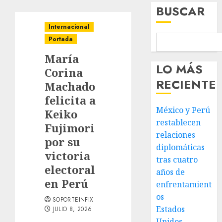
BUSCAR
Internacional
Portada
María
LO MÁS
Corina
RECIENTE
Machado
felicita a
México y Perú
Keiko
restablecen
Fujimori
relaciones
por su
diplomáticas
victoria
tras cuatro
electoral
años de
en Perú
enfrentamient
os
SOPORTEINFIX
Estados
JULIO 8, 2026
Unidos