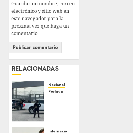
Guardar mi nombre, correo
electrónico y sitio web en
este navegador para la
próxima vez que haga un
comentario.
RELACIONADAS
Nacional
Portada
Detienen
al
exgobernador
de
Guerrero
Ángel
Internacional