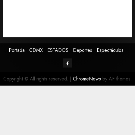
por consumo de heroína y cocaína
EE. UU. reconoce apoyo de Sheinbaum contra narco
pero advierte que persisten desafíos
Avances en reproducción asistida saturan ley
nacional, señala experto
Portada
CDMX
ESTADOS
Deportes
Espectáculos
Copyright © All rights reserved.
|
ChromeNews
by AF themes.