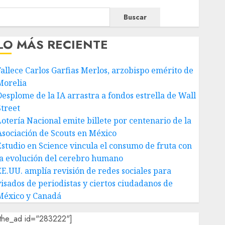
Buscar
LO MÁS RECIENTE
Fallece Carlos Garfias Merlos, arzobispo emérito de
Morelia
Desplome de la IA arrastra a fondos estrella de Wall
Street
Lotería Nacional emite billete por centenario de la
Asociación de Scouts en México
Estudio en Science vincula el consumo de fruta con
la evolución del cerebro humano
EE.UU. amplía revisión de redes sociales para
visados de periodistas y ciertos ciudadanos de
México y Canadá
[the_ad id="283222"]