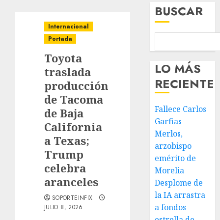
BUSCAR
Internacional
Portada
Toyota
LO MÁS
traslada
RECIENTE
producción
de Tacoma
Fallece Carlos
de Baja
Garfias
California
Merlos,
a Texas;
arzobispo
Trump
emérito de
celebra
Morelia
aranceles
Desplome de
la IA arrastra
SOPORTEINFIX
a fondos
JULIO 8, 2026
estrella de