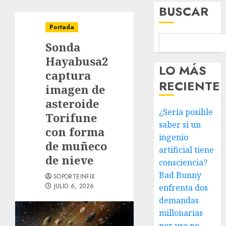
BUSCAR
Portada
Sonda
Hayabusa2
LO MÁS
captura
RECIENTE
imagen de
asteroide
¿Sería posible
Torifune
saber si un
con forma
ingenio
de muñeco
artificial tiene
de nieve
consciencia?
Bad Bunny
SOPORTEINFIX
JULIO 6, 2026
enfrenta dos
demandas
millonarias
por uso no