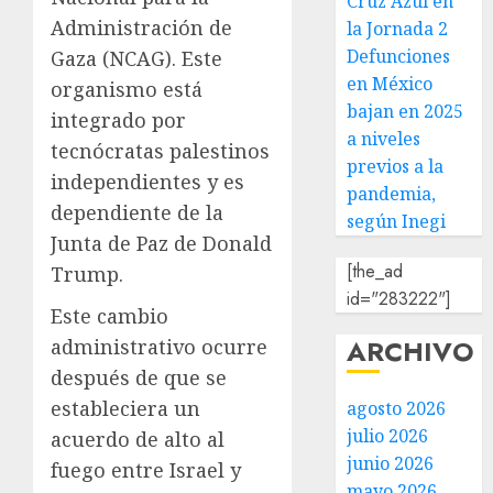
Cruz Azul en
Administración de
la Jornada 2
Defunciones
Gaza (NCAG). Este
en México
organismo está
bajan en 2025
integrado por
a niveles
tecnócratas palestinos
previos a la
independientes y es
pandemia,
dependiente de la
según Inegi
Junta de Paz de Donald
[the_ad
Trump.
id="283222"]
Este cambio
ARCHIVO
administrativo ocurre
después de que se
estableciera un
agosto 2026
julio 2026
acuerdo de alto al
junio 2026
fuego entre Israel y
mayo 2026