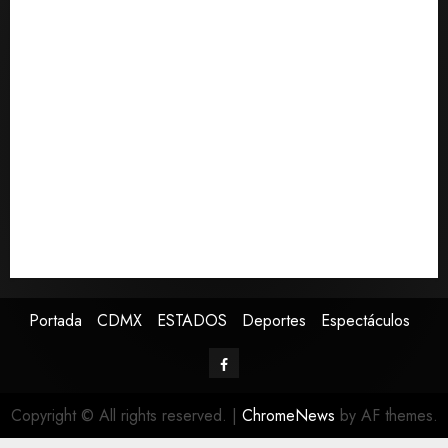
Confirman muerte de Sydney Towle, influencer que
documentó su lucha contra el cáncer
México Sub-20 derrota a Canadá y avanza a la final
del Premundial Concacaf
De la Espriella pronuncia su primer discurso como
presidente de Colombia con diez claves de su
gobierno
Pronostican victoria 3-1 de América Femenil sobre
Cruz Azul en la Jornada 2
Defunciones en México bajan en 2025 a niveles
previos a la pandemia, según Inegi
Portada
CDMX
ESTADOS
Deportes
Espectáculos
Copyright © All rights reserved.
|
ChromeNews
by AF themes.