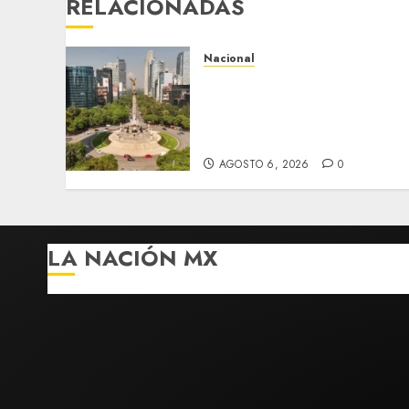
RELACIONADAS
Nacional
Detienen a persona por
intentar cobrar cheque
falso de 420,000 pesos en
CDMX
AGOSTO 6, 2026
0
LA NACIÓN MX