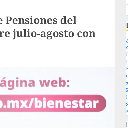
e Pensiones del
e julio-agosto con
¿
P
l