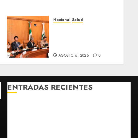
Nacional
Salud
Sectores obrero y
empresarial de
Guanajuato solicitan
nuevo hospital del IMSS
AGOSTO 6, 2026
0
ENTRADAS RECIENTES
¿Sería posible saber si un ingenio artificial tiene
consciencia?
Bad Bunny enfrenta dos demandas millonarias por
uso no consentido de voces femeninas
Bacterias en el semen también condicionan el éxito